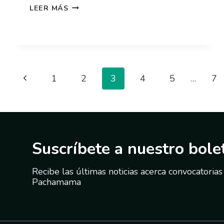
LEER MÁS
1
2
3
4
5
…
7
Suscríbete a nuestro bole
Recibe las últimas noticias acerca convocatorias
Pachamama